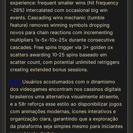
experience: frequent smaller wins (hit frequency
~28%) intercalated com occasional big win
events. Cascading wins mechanic (tumble
feature) removes winning symbols dropping
novos para chain reactions com incrementing
multipliers 1x-5x-10x-25x durante consecutive
cascades. Free spins trigger via 3+ golden ox
scatters awarding 10-25 spins baseado em
scatter count, com potential unlimited retriggers
creating extended bonus sessions.
Btbet
Usuários acostumados com o dinamismo
dos videogames encontram nos cassinos digitais
brasileiros uma alternativa visualmente atraente,
e a 58r reforça esse estilo ao disponibilizar jogos
com animações modernas, ícones interativos e
organização clara, garantindo que a exploração
da plataforma seja simples mesmo para iniciantes