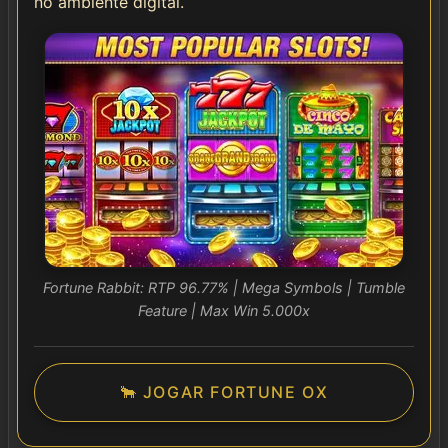
no ambiente digital.
Fortune Rabbit: RTP 96.77% | Mega Symbols | Tumble
Feature | Max Win 5.000x
🐂 JOGAR FORTUNE OX