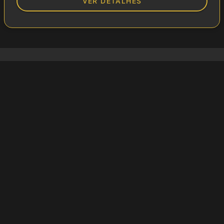
VER DETALHES