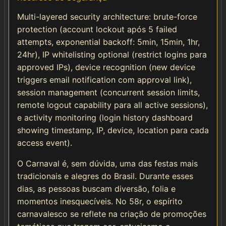
Multi-layered security architecture: brute-force
protection (account lockout após 5 failed
attempts, exponential backoff: 5min, 15min, 1hr,
24hr), IP whitelisting optional (restrict logins para
approved IPs), device recognition (new device
triggers email notification com approval link),
session management (concurrent session limits,
remote logout capability para all active sessions),
e activity monitoring (login history dashboard
showing timestamp, IP, device, location para cada
access event).
O Carnaval é, sem dúvida, uma das festas mais
tradicionais e alegres do Brasil. Durante esses
dias, as pessoas buscam diversão, folia e
momentos inesquecíveis. No 58r, o espírito
carnavalesco se reflete na criação de promoções