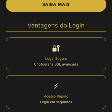
SAIBA MAIS
👤 Conta
Login
Vantagens do Login
Cadastro
🔐
Bônus
Login Seguro
Criptografia SSL avançada
VIP
Lottery
⚡
🏆 Plataforma
Acesso Rápido
Login em segundos
Plataforma