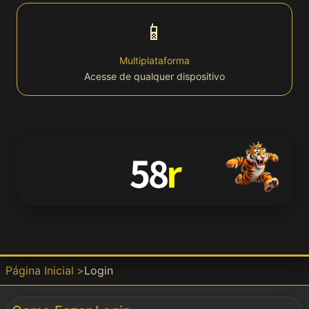
📱
Bet
Multiplataforma
Acesse de qualquer dispositivo
Win
APP
📱 Download
APK
Download
Página Inicial
Login
Baixar