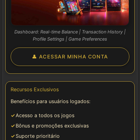
Dashboard: Real-time Balance | Transaction History |
Profile Settings | Game Preferences
👤 ACESSAR MINHA CONTA
Recursos Exclusivos
Benefícios para usuários logados:
Acesso a todos os jogos
Bônus e promoções exclusivas
Suporte prioritário