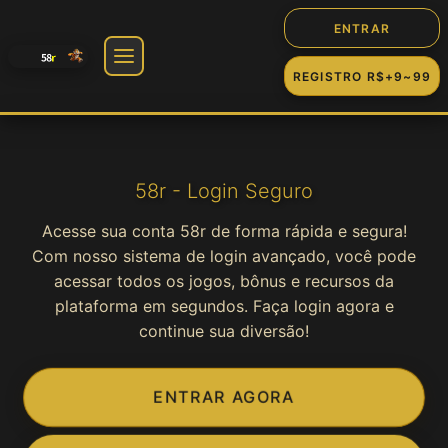
ENTRAR
REGISTRO R$+9~99
🎰 Jogos
Slot
58r - Login Seguro
Acesse sua conta 58r de forma rápida e segura!
Cassino
Com nosso sistema de login avançado, você pode
acessar todos os jogos, bônus e recursos da
Fortune
plataforma em segundos. Faça login agora e
continue sua diversão!
Jogos
ENTRAR AGORA
Game