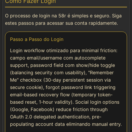
Como Fazer Login
Instalar
O processo de login na 58r é simples e seguro. Siga
🌐 Social & Contato
estes passos para acessar sua conta rapidamente.
📱 Telegram
Passo a Passo do Login
Login workflow otimizado para minimal friction:
📘 Facebook
campo email/username com autocomplete
support, password field com show/hide toggle
(balancing security com usability), "Remember
Me" checkbox (30-day persistent session via
secure cookie), forgot password link triggering
email-based recovery flow (temporary token-
based reset, 1-hour validity). Social login options
(Google, Facebook) reduce friction through
OAuth 2.0 delegated authentication, pre-
populating account data eliminando manual entry.