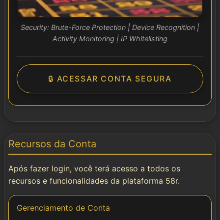
Security: Brute-Force Protection | Device Recognition |
Activity Monitoring | IP Whitelisting
🔒 ACESSAR CONTA SEGURA
Recursos da Conta
Após fazer login, você terá acesso a todos os
recursos e funcionalidades da plataforma 58r.
Gerenciamento de Conta