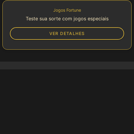
Jogos Fortune
Teste sua sorte com jogos especiais
VER DETALHES