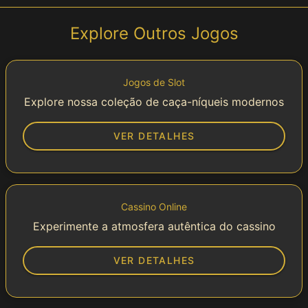
Explore Outros Jogos
Jogos de Slot
Explore nossa coleção de caça-níqueis modernos
VER DETALHES
Cassino Online
Experimente a atmosfera autêntica do cassino
VER DETALHES