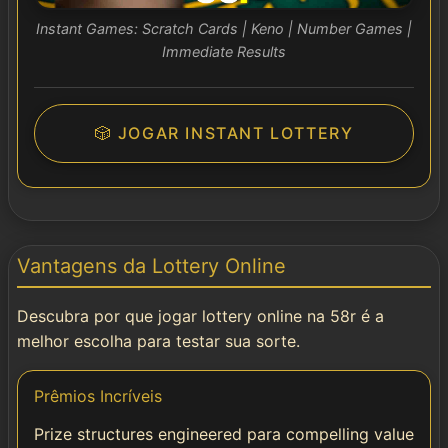
Instant Games: Scratch Cards | Keno | Number Games |
Immediate Results
🎲 JOGAR INSTANT LOTTERY
Vantagens da Lottery Online
Descubra por que jogar lottery online na 58r é a
melhor escolha para testar sua sorte.
Prêmios Incríveis
Prize structures engineered para compelling value