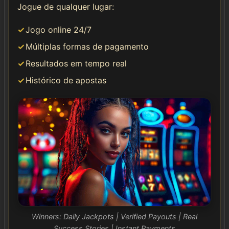
Jogue de qualquer lugar:
Jogo online 24/7
Múltiplas formas de pagamento
Resultados em tempo real
Histórico de apostas
Winners: Daily Jackpots | Verified Payouts | Real
Success Stories | Instant Payments