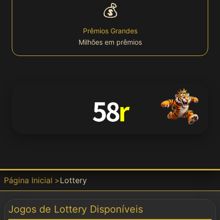
💰
Bet
Prêmios Grandes
Milhões em prêmios
Win
APP
📱 Download
APK
Download
Página Inicial
Lottery
Baixar
Jogos de Lottery Disponíveis