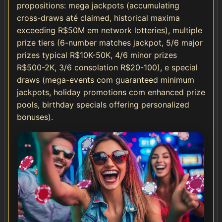
propositions: mega jackpots (accumulating
cross-draws até claimed, historical maxima
exceeding R$50M em network lotteries), multiple
prize tiers (6-number matches jackpot, 5/6 major
prizes typical R$10K-50K, 4/6 minor prizes
R$500-2K, 3/6 consolation R$20-100), e special
draws (mega-events com guaranteed minimum
jackpots, holiday promotions com enhanced prize
pools, birthday specials offering personalized
bonuses).